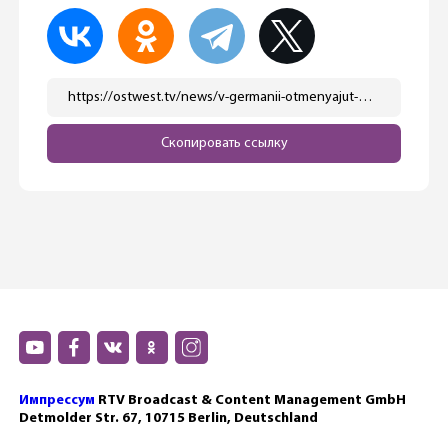
https://ostwest.tv/news/v-germanii-otmenyajut-obyazatelnoe-noshenie-masok-v-transporte/
Скопировать ссылку
Импрессум
RTV Broadcast & Content Management GmbH
Detmolder Str. 67, 10715 Berlin, Deutschland