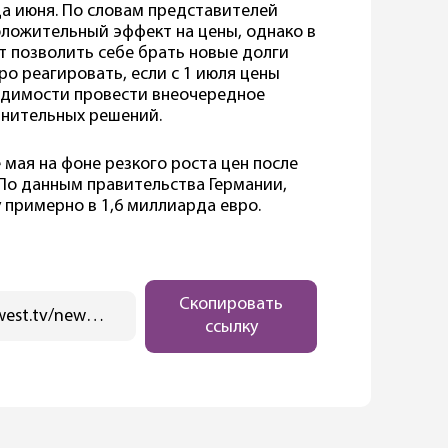
ца июня. По словам представителей
оложительный эффект на цены, однако в
т позволить себе брать новые долги
ро реагировать, если с 1 июля цены
ходимости провести внеочередное
лнительных решений.
 мая на фоне резкого роста цен после
По данным правительства Германии,
примерно в 1,6 миллиарда евро.
Скопировать
https://ostwest.tv/news/v-germanii-ne-budet-prodlena-tak-nazyvaemaya-toplivnaya-skidka-napravlennaya-na-podderzhku-voditelej/
ссылку