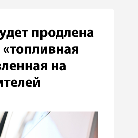
будет продлена
 «топливная
вленная на
ителей