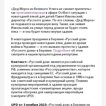
«Дед Мороз из Великого Устюга не сможет прилететь»:
так
прокомментировал
в эфире ОстВест ситуацию с
новогодней ёлкой для детей Павел Извольский,
директор «Русского дома». По его словам, «Дед Мороз»
не подавался на немецкую визу. Также, как заявил
Извольский, на улице перед домом не будет стоять
ёлка — и она будет только внутри здания.
В новогодние праздники в Берлине «Русский дом»
всегда проводил новогодние ёлки, даже во время
войны в Украине — и это вызвало протесты у здания
«Русского дома» в Берлине.
Подробнее
об этом
смотрите в нашем прошлогоднем репортаже.
Контекст:
«Русский дом» является российской
культурной организацией под управлением государства
РФ, а именно агенства «Россотрудничество», которое
находится под санкциями ЕС. «Русский дом» на
Фридрихштрассе в Берлине был основан в 1980-х годах
как советский научный и культурный центр. Помимо
культурных мероприятий, в здании проходят
пропагандистские «гуманитарные акции», вроде
пунктов обогрева для замерзающих европейцев
(смотрите UPD).
UPD от 3 ноября 2023:
«Русский дом» в Берлине не