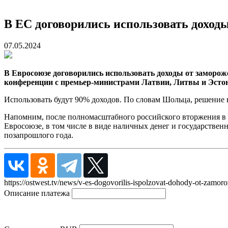
В ЕС договорились использовать дохо
07.05.2024
В Евросоюзе договорились использовать доходы от заморо
конференции с премьер-министрами Латвии, Литвы и Эсто
Использовать будут 90% доходов. По словам Шольца, решение н
Напомним, после полномасштабного российского вторжения в У
Евросоюзе, в том числе в виде наличных денег и государстве
позапрошлого года.
https://ostwest.tv/news/v-es-dogovorilis-ispolzovat-dohody-ot-zamo
Описание платежа