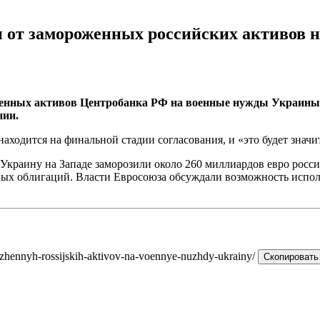
ды от замороженных российских активов
женных активов Центробанка РФ на военные нужды Украины.
нии.
аходится на финальной стадии согласования, и «это будет значи
краину на Западе заморозили около 260 миллиардов евро россий
нных облигаций. Власти Евросоюза обсуждали возможность испол
rozhennyh-rossijskih-aktivov-na-voennye-nuzhdy-ukrainy/
Скопировать