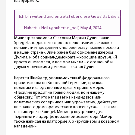
платформе X.
Ich bin wütend und entsetzt über diese Gewalttat, die auch ein
— Hubertus Heil (@hubertus_heil)
May 4, 2024
Министр экономики Саксонии Мартин Дулиг заявил
Spiegel, что для него «просто непостижимо, сколько
ненависти и презрения к человечеству правые посеяли
в нашей стране». Экке ранее был офис-менеджером
Дулига, и оба социал-демократа – хорошие друзья. «Я
просто ошеломлен, и все мои мысли – с его женой и
двумя маленькими детьми» – сказал Дулиг.
Карстен Шнайдер, уполномоченный федерального
правительства по Восточной Германии, призвал
полицию и следственные органы принять меры.
«Насилие вредит не только людям, но и нашему
обществу. Тот, кто нападает на кандидатов или
политических соперников или угрожает им, действует
вне нашего демократического консенсуса», — заявил
он в интервью Spiegel. Министр внутренних дел
Тюрингии и лидер федеральной земли Георг Майер
также написал на платформе X о «трусливом и коварном
нападении».