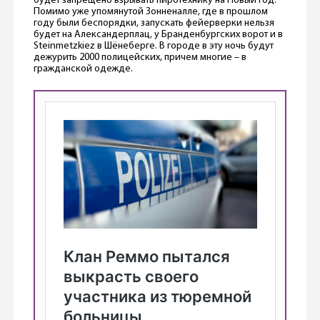
будет запрещено взрывать пиротехнику на Новый год.
Помимо уже упомянутой Зонненалле, где в прошлом
году были беспорядки, запускать фейерверки нельзя
будет на Александерплац, у Бранденбургских ворот и в
Steinmetzkiez в Шёнеберге. В городе в эту ночь будут
дежурить 2000 полицейских, причем многие – в
гражданской одежде.