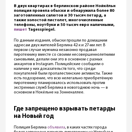
В двух квартирах в берлинском районе Нойкёльн
полиция провела обыски и обнаружила более 80
заготовленных салютов и 30 тысяч петард, а
также холостой пистолет, многочисленные
телефоны, ноутбуки и 50 тысяч евро наличными,
пишет
Tagesspiegel.
По данным издания, обыски прошли по домашним
адресам двух жителей Берлина 42-х и 27-ми лет. В
первом случае мужчина незаконно продавал
пиротехнику вместе со своими несовершеннолетними
сыновьями, делали они это в основном с разных
аккаунтов в Instagram. Полицейские сообщили о
наличии у них доказательств того, что среди
покупателей были пропалестинские активисты. Также
есть подозрение, что всю нелегально приобретённую
пиротехнику планировалось использовать против
экстренных служб Берлина в новогоднюю ночь — в
основном в Нокёльне на Зонненаллее.
Где запрещено взрывать петарды
на Новый год
Полиция Берлина
объявила
, в каких частях города