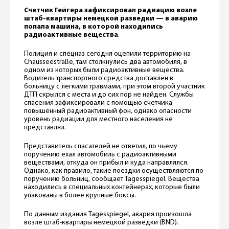
Счетчик Гейгера зафиксировал радиацию возле
штаб-квартиры немецкой разведки — в аварию
попала машина, в которой находились
радиоактивные вещества
.
Полиция и спецназ сегодня оцепили территорию на
Chausseestraße, там столкнулись два автомобиля, в
одном из которых были радиоактивные вещества.
Водитель транспортного средства доставлен в
больницу с легкими травмами, при этом второй участник
ДТП скрылся с места и до сих пор не найден. Службы
спасения зафиксировали с помощью счетчика
повышенный радиоактивный фон, однако опасности
уровень радиации для местного населения не
представлял.
Представитель спасателей не ответил, по чьему
поручению ехал автомобиль с радиоактивными
веществами, откуда он прибыл и куда направлялся.
Однако, как правило, такие поездки осуществляются по
поручению больниц, сообщает Tagesspiegel. Вещества
находились в специальных контейнерах, которые были
упакованы в более крупные боксы.
По данным издания Tagesspiegel, авария произошла
возле штаб-квартиры немецкой разведки (BND).