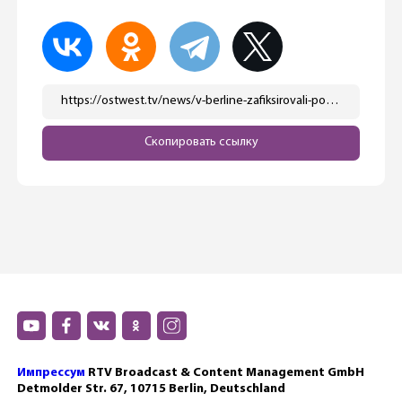
https://ostwest.tv/news/v-berline-zafiksirovali-povyshennuju-radiaciju-posle-avarii-u-zdaniya-razvedki/
Скопировать ссылку
Импрессум
RTV Broadcast & Content Management GmbH
Detmolder Str. 67, 10715 Berlin, Deutschland