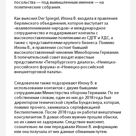
посольства — под вымышленным именем — на
политические собрания.
Как выяснил Der Spiegel, Илона В. входила в правление
берлинского объединения, которое выступает за
«взаимопонимание народов» и международное
сотрудничество и поддерживает контакты с
высокопоставленными политиками из СДПГ и ХДС, а
также с представителями крупного бизнеса. Помимо
Илоны В., в правлении состоит бывший
высокопоставленный чиновник Минобороны Германии.
В попечительский совет входят известные
представители «Петербургского диалога», «Немецко-
российского форума» и «Немецко-российской
внешнеторговой палаты».
Следователи также подозревают Илону В. в
использовании контактов с двумя бывшими
сотрудниками Министерства обороны Германии. По ее
собственным словам, один из них до 2018 года был
директором технической службы Бундесвера, которая,
помимо прочего, занималась сертификацией
беспилотников. После 2018 года он работал внештатным
консультантом. В домах обоих мужчин прошли обыски,
но их самих не задержали. Следствие выясняет,
сознательно ли они передавали Илоне В. информацию
или она получала от них данные обманным путем.