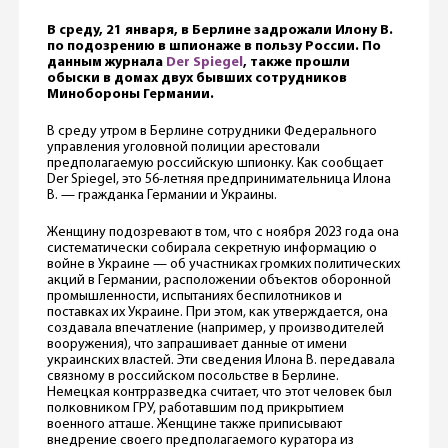
В среду, 21 января, в Берлине задрожали Илону В.
по подозрению в шпионаже в пользу России. По
данным журнала
Der Spiegel
, также прошли
обыски в домах двух бывших сотрудников
Минобороны Германии.
В среду утром в Берлине сотрудники Федерального
управления уголовной полиции арестовали
предполагаемую российскую шпионку. Как сообщает
Der Spiegel, это 56-летняя предпринимательница Илона
В. — гражданка Германии и Украины.
Женщину подозревают в том, что с ноября 2023 года она
систематически собирала секретную информацию о
войне в Украине — об участниках громких политических
акций в Германии, расположении объектов оборонной
промышленности, испытаниях беспилотников и
поставках их Украине. При этом, как утверждается, она
создавала впечатление (например, у производителей
вооружения), что запрашивает данные от имени
украинских властей. Эти сведения Илона В. передавала
связному в российском посольстве в Берлине.
Немецкая контрразведка считает, что этот человек был
полковником ГРУ, работавшим под прикрытием
военного атташе. Женщине также приписывают
внедрение своего предполагаемого куратора из