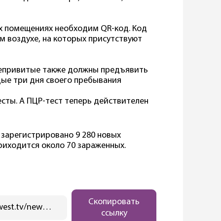
х помещениях необходим QR-код. Код
м воздухе, на которых присутствуют
непривитые также должны предъявить
дые три дня своего пребывания
сты. А ПЦР-тест теперь действителен
, зарегистрировано 9 280 новых
риходится около 70 зараженных.
Скопировать
https://ostwest.tv/news/v-berline-uzhestochajut-kovid-pravila/
ссылку