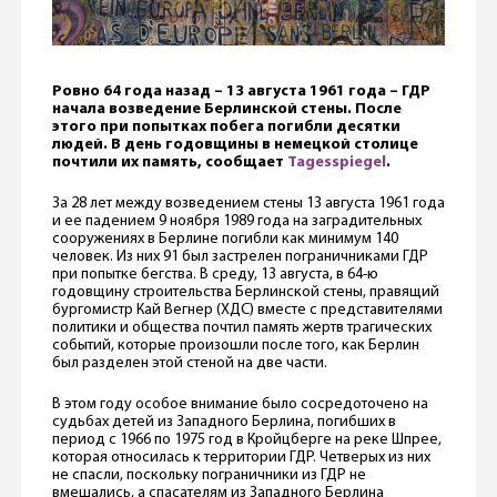
Ровно 64 года назад – 13 августа 1961 года – ГДР
начала возведение Берлинской стены. После
этого при попытках побега погибли десятки
людей. В день годовщины в немецкой столице
почтили их память, сообщает
Tagesspiegel
.
За 28 лет между возведением стены 13 августа 1961 года
и ее падением 9 ноября 1989 года на заградительных
сооружениях в Берлине погибли как минимум 140
человек. Из них 91 был застрелен пограничниками ГДР
при попытке бегства. В среду, 13 августа, в 64-ю
годовщину строительства Берлинской стены, правящий
бургомистр Кай Вегнер (ХДС) вместе с представителями
политики и общества почтил память жертв трагических
событий, которые произошли после того, как Берлин
был разделен этой стеной на две части.
В этом году особое внимание было сосредоточено на
судьбах детей из Западного Берлина, погибших в
период с 1966 по 1975 год в Кройцберге на реке Шпрее,
которая относилась к территории ГДР. Четверых из них
не спасли, поскольку пограничники из ГДР не
вмешались, а спасателям из Западного Берлина