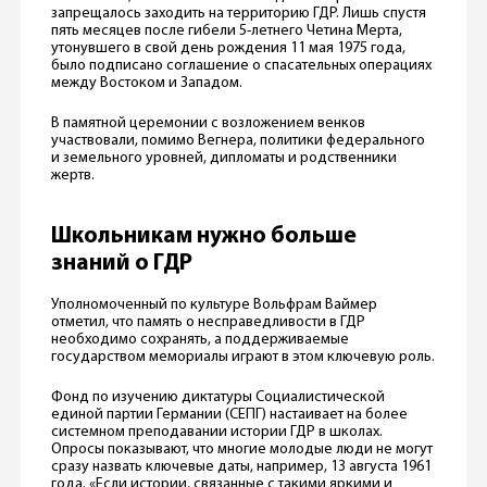
запрещалось заходить на территорию ГДР. Лишь спустя
пять месяцев после гибели 5-летнего Четина Мерта,
утонувшего в свой день рождения 11 мая 1975 года,
было подписано соглашение о спасательных операциях
между Востоком и Западом.
В памятной церемонии с возложением венков
участвовали, помимо Вегнера, политики федерального
и земельного уровней, дипломаты и родственники
жертв.
Школьникам нужно больше
знаний о ГДР
Уполномоченный по культуре Вольфрам Ваймер
отметил, что память о несправедливости в ГДР
необходимо сохранять, а поддерживаемые
государством мемориалы играют в этом ключевую роль.
Фонд по изучению диктатуры Социалистической
единой партии Германии (СЕПГ) настаивает на более
системном преподавании истории ГДР в школах.
Опросы показывают, что многие молодые люди не могут
сразу назвать ключевые даты, например, 13 августа 1961
года. «Если истории, связанные с такими яркими и