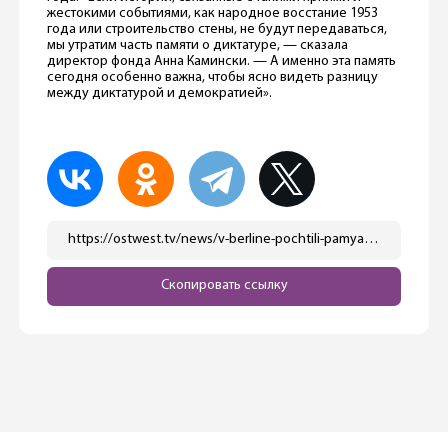
жестокими событиями, как народное восстание 1953
года или строительство стены, не будут передаваться,
мы утратим часть памяти о диктатуре, — сказала
директор фонда Анна Камински. — А именно эта память
сегодня особенно важна, чтобы ясно видеть разницу
между диктатурой и демократией».
https://ostwest.tv/news/v-berline-pochtili-pamyat-pogibshih-v-godovshhinu-stroitelstva-berlinskoj-steny/
Скопировать ссылку