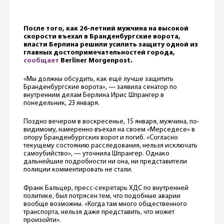
После того, как 26-летний мужчина на высокой
скорости въехал в Бранденбургские ворота,
власти Берлина решили усилить защиту одной из
главных достопримечательностей города,
сообщает
Berliner Morgenpost.
«Мы должны обсудить, как ещё лучше защитить
Бранденбургские ворота», — заявила сенатор по
внутренним делам Берлина Ирис Шпрангер в
понедельник, 23 января.
Поздно вечером в воскресенье, 15 января, мужчина, по-
видимому, намеренно въехал на своем «Мерседесе» в
опору Бранденбургских ворот и погиб. «Согласно
текущему состоянию расследования, нельзя исключать
самоубийство», — уточнила Шпрангер. Однако
дальнейшие подробности ни она, ни представители
полиции комментировать не стали.
Франк Бальцер, пресс-секретарь ХДС по внутренней
политике, был потрясен тем, что подобные аварии
вообще возможны. «Когда там много общественного
транспорта, нельзя даже представить, что может
произойти».