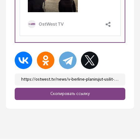
https://ostwest.tv/news/v-berline-planirujut-usilit-zashhitu-brandenburgskih-vorot/
Скопировать ссылку