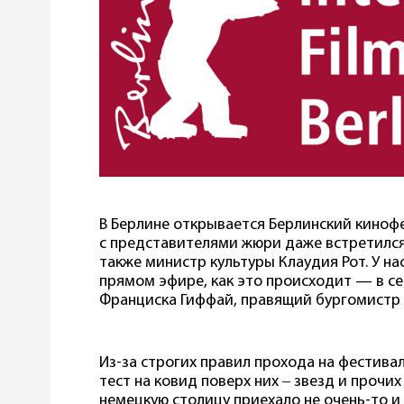
В Берлине открывается Берлинский киноф
с представителями жюри даже встретился
также министр культуры Клаудия Рот. У н
прямом эфире, как это происходит — в се
Франциска Гиффай, правящий бургомистр 
Из-за строгих правил прохода на фестивал
тест на ковид поверх них ‒ звезд и прочих
немецкую столицу приехало не очень-то и