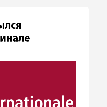
ылся
линале