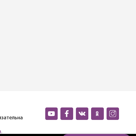
язательна
.