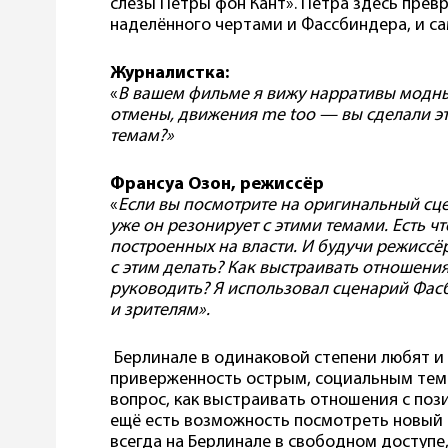
слёзы Петры фон Кант». Петра здесь прев
наделённого чертами и Фассбиндера, и с
Журналистка:
«
В вашем фильме я вижу нарративы модных
отмены, движения me too — вы сделали эт
темам?»
Франсуа Озон, режиссёр
«
Если вы посмотрите на оригинальный сце
уже он резонирует с этими темами. Есть ч
построенных на власти. И будучи режиссёр
с этим делать? Как выстраивать отношени
руководить? Я использовал сценарий Фасб
и зрителям».
Берлинале в одинаковой степени любят и 
приверженность острым, социальным тема
вопрос, как выстраивать отношения с пози
ещё есть возможность посмотреть новый 
всегда на Берлинале в свободном доступе,