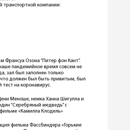
ой транспортной компании:
м Франсуа Озона “Питер фон Кант”.
 наше пандемийное время совсем не
а, зал был заполнен только
, что должен был быть привитым, был
 тест на коронавирус.
Дени Меноше, немка Ханна Шигулла и
 один “Серебряный медведь” с
в фильме «Камилла Клодель»
ация фильма Фассбиндера «Горькие