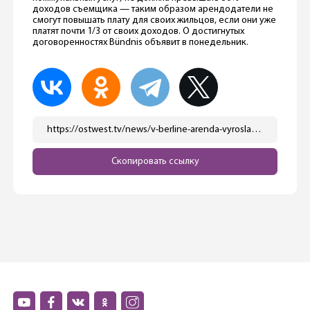
доходов съемщика — таким образом арендодатели не
смогут повышать плату для своих жильцов, если они уже
платят почти 1/3 от своих доходов. О достигнутых
договоренностях Bündnis объявит в понедельник.
https://ostwest.tv/news/v-berline-arenda-vyrosla-na-11-vlasti-razrabatyvajut-programmu-dlya-snizheniya-stoimosti/
Скопировать ссылку