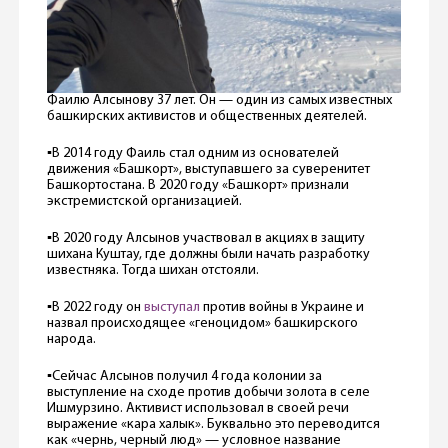
Фаилю Алсынову 37 лет. Он — один из самых известных
башкирских активистов и общественных деятелей.
▪️В 2014 году Фаиль стал одним из основателей
движения «Башкорт», выступавшего за суверенитет
Башкортостана. В 2020 году «Башкорт» признали
экстремистской организацией.
▪️В 2020 году Алсынов участвовал в акциях в защиту
шихана Куштау, где должны были начать разработку
известняка. Тогда шихан отстояли.
▪️В 2022 году он
выступал
против войны в Украине и
назвал происходящее «геноцидом» башкирского
народа.
▪️Сейчас Алсынов получил 4 года колонии за
выступление на сходе против добычи золота в селе
Ишмурзино. Активист использовал в своей речи
выражение «кара халык». Буквально это переводится
как «чернь, черный люд» — условное название