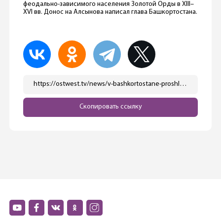
феодально-зависимого населения Золотой Орды в XIII–
XVI вв. Донос на Алсынова написал глава Башкортостана.
https://ostwest.tv/news/v-bashkortostane-proshli-protesty-s-zhestkimi-stolknoveniyami-s-silovikami/
Скопировать ссылку