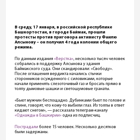
В среду, 17 января, в российской республике
Башкортостан, в городе Баймак, прошли
протесты против приговора активисту Фаилю
Алсынову – он получил 4 года колонии общего
режима.
По данным издания
«Верстка»
, несколько тысяч человек
собрались в поддержку Алсынова у здания
Баймакского суда. Они скандировали: «Свободу».
После оглашения вердикта начались стычки
сторонников осужденного с силовиками, которые
начали применять слезоточивый газ и бросать прямо в
толпу дымовые шашки и светошумовые гранаты.
«Бьют мужчин беспощадно. Дубинками бьют по голове и
спине, говорят, что кому-то выбили глаз. Из толпы в ответ
кидают снегом», — рассказала телеграм-каналу
«Однажды в Башкирии»
одна из подписчиц.
Пострадали
более 15 человек. Несколько десятков
были задержаны.