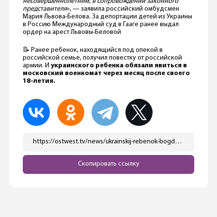
несовершеннолетним, в сопровождении законного
представителя
», — заявила российский омбудсмен
Мария Львова-Белова. За депортации детей из Украины
в Россию Международный суд в Гааге ранее выдал
ордер на арест Львовы-Беловой
📝 Ранее ребенок, находящийся под опекой в
российской семье, получил повестку от российской
армии. И
украинского ребенка обязали явиться в
московский военкомат через месяц после своего
18-летия.
https://ostwest.tv/news/ukrainskij-rebenok-bogdan-ermohin-deportirovannyj-iz-mariupolya-v-rossiju-budet-vozvrashhen-v-ukrainu/
Скопировать ссылку