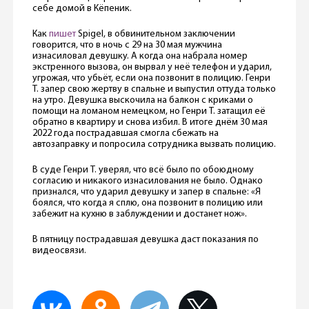
себе домой в Кёпеник.
Как
пишет
Spigel, в обвинительном заключении
говорится, что в ночь с 29 на 30 мая мужчина
изнасиловал девушку. А когда она набрала номер
экстренного вызова, он вырвал у неё телефон и ударил,
угрожая, что убьёт, если она позвонит в полицию. Генри
Т. запер свою жертву в спальне и выпустил оттуда только
на утро. Девушка выскочила на балкон с криками о
помощи на ломаном немецком, но Генри Т. затащил её
обратно в квартиру и снова избил. В итоге днём 30 мая
2022 года пострадавшая смогла сбежать на
автозаправку и попросила сотрудника вызвать полицию.
В суде Генри Т. уверял, что всё было по обоюдному
согласию и никакого изнасилования не было. Однако
признался, что ударил девушку и запер в спальне: «Я
боялся, что когда я сплю, она позвонит в полицию или
забежит на кухню в заблуждении и достанет нож».
В пятницу пострадавшая девушка даст показания по
видеосвязи.