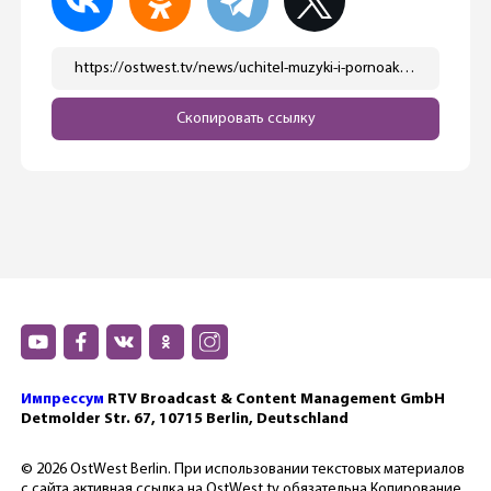
https://ostwest.tv/news/uchitel-muzyki-i-pornoaktjor-ljubitel-obvinyaetsya-v-iznasilovanii-ukrainskoj-bezhenki/
Скопировать ссылку
Импрессум
RTV Broadcast & Content Management GmbH
Detmolder Str. 67, 10715 Berlin, Deutschland
© 2026 OstWest Berlin. При использовании текстовых материалов
с сайта активная ссылка на OstWest.tv обязательна Копирование