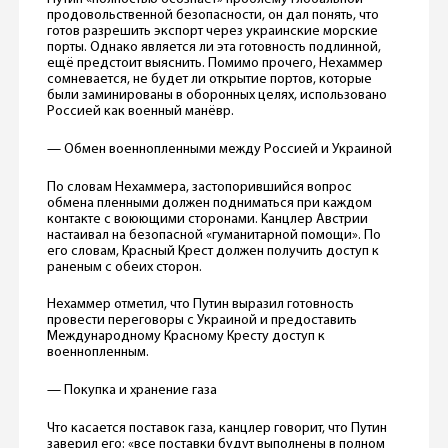
продовольственной безопасности, он дал понять, что
готов разрешить экспорт через украинские морские
порты. Однако является ли эта готовность подлинной,
ещё предстоит выяснить. Помимо прочего, Нехаммер
сомневается, не будет ли открытие портов, которые
были заминированы в оборонных целях, использовано
Россией как военный манёвр.
— Обмен военнопленными между Россией и Украиной
По словам Нехаммера, застопорившийся вопрос
обмена пленными должен подниматься при каждом
контакте с воюющими сторонами. Канцлер Австрии
настаивал на безопасной «гуманитарной помощи». По
его словам, Красный Крест должен получить доступ к
раненым с обеих сторон.
Нехаммер отметил, что Путин выразил готовность
провести переговоры с Украиной и предоставить
Международному Красному Кресту доступ к
военнопленным.
— Покупка и хранение газа
Что касается поставок газа, канцлер говорит, что Путин
заверил его: «все поставки будут выполнены в полном