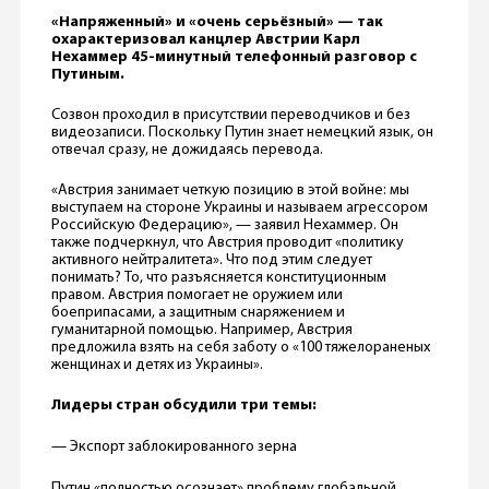
«Напряженный» и «очень серьёзный» — так
охарактеризовал канцлер Австрии Карл
Нехаммер 45-минутный телефонный разговор с
Путиным.
Созвон проходил в присутствии переводчиков и без
видеозаписи. Поскольку Путин знает немецкий язык, он
отвечал сразу, не дожидаясь перевода.
«Австрия занимает четкую позицию в этой войне: мы
выступаем на стороне Украины и называем агрессором
Российскую Федерацию», — заявил Нехаммер. Он
также подчеркнул, что Австрия проводит «политику
активного нейтралитета». Что под этим следует
понимать? То, что разъясняется конституционным
правом. Австрия помогает не оружием или
боеприпасами, а защитным снаряжением и
гуманитарной помощью. Например, Австрия
предложила взять на себя заботу о «100 тяжелораненых
женщинах и детях из Украины».
Лидеры стран обсудили три темы:
— Экспорт заблокированного зерна
Путин «полностью осознает» проблему глобальной