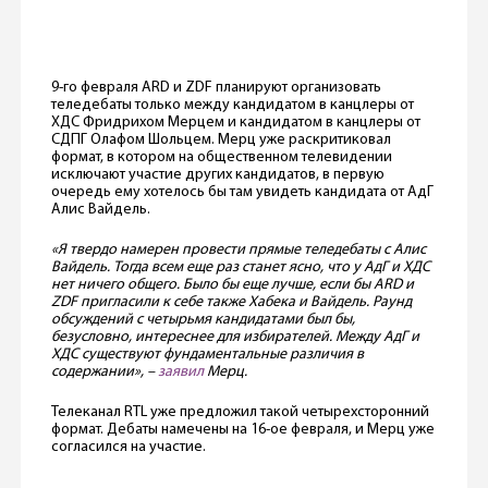
9-го февраля ARD и ZDF планируют организовать
теледебаты только между кандидатом в канцлеры от
ХДС Фридрихом Мерцем и кандидатом в канцлеры от
СДПГ Олафом Шольцем. Мерц уже раскритиковал
формат, в котором на общественном телевидении
исключают участие других кандидатов, в первую
очередь ему хотелось бы там увидеть кандидата от АдГ
Алис Вайдель.
«Я твердо намерен провести прямые теледебаты с Алис
Вайдель. Тогда всем еще раз станет ясно, что у АдГ и ХДС
нет ничего общего. Было бы еще лучше, если бы ARD и
ZDF пригласили к себе также Хабека и Вайдель. Раунд
обсуждений с четырьмя кандидатами был бы,
безусловно, интереснее для избирателей. Между АдГ и
ХДС существуют фундаментальные различия в
содержании», –
заявил
Мерц.
Телеканал RTL уже предложил такой четырехсторонний
формат. Дебаты намечены на 16-ое февраля, и Мерц уже
согласился на участие.