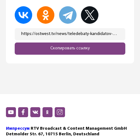
https://ostwest.tv/news/teledebaty-kandidatov-v-kanclery-kogda-zaplanirovany-i-kto-dolzhen-uchastvovat/
Скопировать ссылку
Импрессум
RTV Broadcast & Content Management GmbH
Detmolder Str. 67, 10715 Berlin, Deutschland