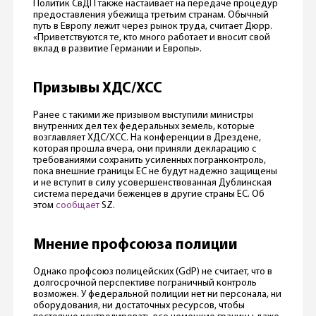
Политик СвДП также настаивает на передаче процедур
предоставления убежища третьим странам. Обычный
путь в Европу лежит через рынок труда, считает Дюрр.
«Приветствуются те, кто много работает и вносит свой
вклад в развитие Германии и Европы».
Призывы ХДС/ХСС
Ранее с такими же призывом выступили министры
внутренних дел тех федеральных земель, которые
возглавляет ХДС/ХСС. На конференции в Дрездене,
которая прошла вчера, они приняли декларацию с
требованиями сохранить усиленных погранконтроль,
пока внешние границы ЕС не будут надежно защищены
и не вступит в силу усовершенствованная Дублинская
система передачи беженцев в другие страны ЕС. Об
этом
сообщает
SZ.
Мнение профсоюза полиции
Однако профсоюз полицейских (GdP) не считает, что в
долгосрочной перспективе пограничный контроль
возможен. У федеральной полиции нет ни персонала, ни
оборудования, ни достаточных ресурсов, чтобы