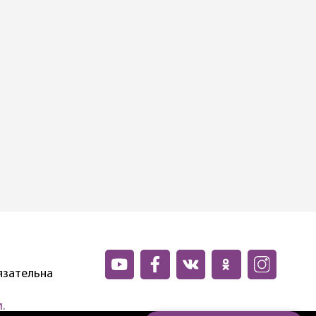
язательна
.