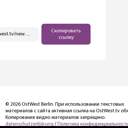
Скопировать
https://ostwest.tv/news/strong-naselenie-germanii-postarelo-i-nemnogo-vyroslo-blagodarya-migrantam-nbsp-strong/
ссылку
© 2026 OstWest Berlin. При использовании текстовых
материалов с сайта активная ссылка на OstWest.tv об
Копирование видео материалов запрещено.
datenschutzerklärung
/
Политика конфиденциальности