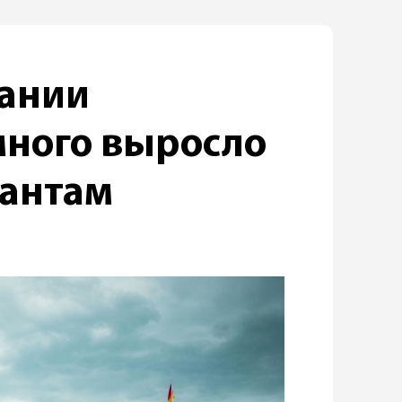
мании
много выросло
рантам