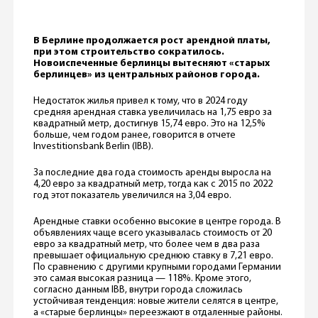
В Берлине продолжается рост арендной платы,
при этом строительство сократилось.
Новоиспеченные берлинцы вытесняют «старых
берлинцев» из центральных районов города.
Недостаток жилья привел к тому, что в 2024 году
средняя арендная ставка увеличилась на 1,75 евро за
квадратный метр, достигнув 15,74 евро. Это на 12,5%
больше, чем годом ранее, говорится в отчете
Investitionsbank Berlin (IBB).
За последние два года стоимость аренды выросла на
4,20 евро за квадратный метр, тогда как с 2015 по 2022
год этот показатель увеличился на 3,04 евро.
Арендные ставки особенно высокие в центре города. В
объявлениях чаще всего указывалась стоимость от 20
евро за квадратный метр, что более чем в два раза
превышает официальную среднюю ставку в 7,21 евро.
По сравнению с другими крупными городами Германии
это самая высокая разница — 118%. Кроме этого,
согласно данным IBB, внутри города сложилась
устойчивая тенденция: новые жители селятся в центре,
а «старые берлинцы» переезжают в отдаленные районы.