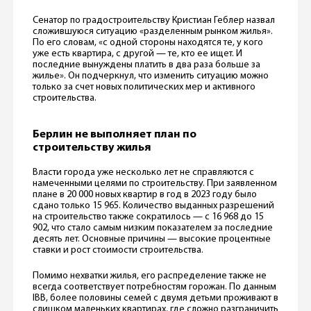
Сенатор по градостроительству Кристиан Геблер назвал
сложившуюся ситуацию «разделенным рынком жилья».
По его словам, «с одной стороны находятся те, у кого
уже есть квартира, с другой — те, кто ее ищет. И
последние вынуждены платить в два раза больше за
жилье». Он подчеркнул, что изменить ситуацию можно
только за счет новых политических мер и активного
строительства.
Берлин не выполняет план по
строительству жилья
Власти города уже несколько лет не справляются с
намеченными целями по строительству. При заявленном
плане в 20 000 новых квартир в год в 2023 году было
сдано только 15 965. Количество выданных разрешений
на строительство также сократилось — с 16 968 до 15
902, что стало самым низким показателем за последние
десять лет. Основные причины — высокие процентные
ставки и рост стоимости строительства.
Помимо нехватки жилья, его распределение также не
всегда соответствует потребностям горожан. По данным
IBB, более половины семей с двумя детьми проживают в
слишком маленьких квартирах, где сложно разграничить