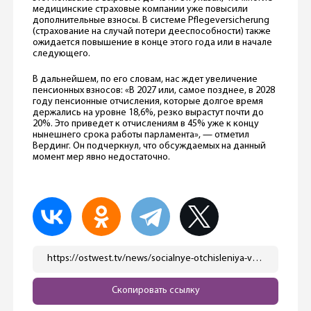
медицинские страховые компании уже повысили
дополнительные взносы. В системе Pflegeversicherung
(страхование на случай потери дееспособности) также
ожидается повышение в конце этого года или в начале
следующего.
В дальнейшем, по его словам, нас ждет увеличение
пенсионных взносов: «В 2027 или, самое позднее, в 2028
году пенсионные отчисления, которые долгое время
держались на уровне 18,6%, резко вырастут почти до
20%. Это приведет к отчислениям в 45% уже к концу
нынешнего срока работы парламента», — отметил
Вердинг. Он подчеркнул, что обсуждаемых на данный
момент мер явно недостаточно.
https://ostwest.tv/news/socialnye-otchisleniya-v-germanii-mogut-dostich-50-iz-za-starejushhego-naseleniya/
Скопировать ссылку