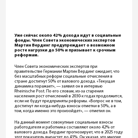
Уже сейчас около 42% дохода идут в социальные
фонды. Член Совета экономических экспертов
Мартин Вердинг предупреждает о возможном
росте нагрузки до 50% и призывает к срочным
реформам.
Член Совета экономических экспертов при
правительстве Германии Мартин Вердинг ожидает, что
без масштабных реформ социальные отчисления в
стране достигнут 50% от валового дохода. «Текущая
динамика поражает», — заявил он в интервью
Rheinische Post. По его словам, из-за старения
населения рост отчислений в 2030-х годах продолжится,
если не будут предприняты реформы. «Вопрос не в том,
достигнут ли когда-нибудь взносы отметки в 50%, а в
том, когда именно это произойдет», — отметил он.
На данный момент совокупные социальные взносы
работодателя и работника составляют около 42% от
валового дохода. Вердинг прогнозирует, что в 2025 году
этот показатель вырастет до 43%. Он указал, что многие