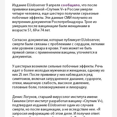
Издание EUobserver 9 апреля
сообщило
, что после
прививки вакциной «Спутник V» в России умерли
четыре человека, еще шестеро получили серьезные
побочные эффекты. Эти данные СМИ получило из
внутренних документов Роспотребнадзора. Трое из
умерших после вакцинации были женщинами в
возрасте 51, 69 и 74 лет.
Согласно документам, которые публикует EUobserver,
смерти были связаны с проблемами с сердцем, легкими
или уровнем сахара в крови. У них может не быть
прямой связи с применением вакцины, уточняется в
документах.
У шестерых возникли сильные побочные эффекты. Речь
идет о более молодых мужчинах и женщинах, одному из
них 25 лет. После прививки у них наблюдался ряд
симптомов, включая затрудненное дыхание, судороги,
отеки, мышечную слабость, высокое давление,
головные боли, головокружение и лихорадку.
Денис Логунов, старший вирусолог института имени
Гамалеи (этот институт разработал вакцину «Спутник V»),
подтвердил изданию EUobserver один из случаев
смерти, но после вакцинации, а не вследствие нее. «Я
запросил информацию об этом деле. И получил ответ.