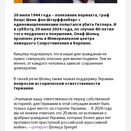
20 июля 1944 года – полковник вермахта, граф
Клаус Шенк фон Штауффенберг с
единомышленниками попытался убить Гитлера. И
в субботу, 20 июля 2024 года, по случаю 80-летия
того неудачного покушения, Олаф Шольц
произнес речь в Мемориальном центре
немецкого Сопротивления в Берлине.
Канцлер подчеркнул, что в наши дни гражданам не
нужно совершать опасные для жизни подвиги. Тем не
менее, от каждого человека зависит сохранение
демократии.
В своей речи Шольц также назвал поддержку Украины
вопросом исторической ответственности
Германии
.
«Учитывая нашу ответственность перед собственной
историей, для Германии в этой ситуации может быть
только одно место: на стороне Украины… В 2024 году
мы не можем отмечать это 20 июля, не вспоминая о
храбрых гражданах Украины, которые более двух лет
противостоят преступной российской агрессивной
войне», –
цитирует
Шольца Spiegel.