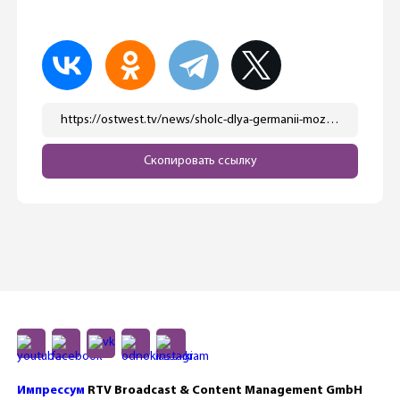
https://ostwest.tv/news/sholc-dlya-germanii-mozhet-byt-tolko-odno-mesto-na-storone-ukrainy/
Скопировать ссылку
Импрессум
RTV Broadcast & Content Management GmbH