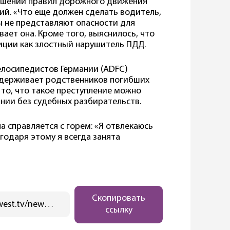
арушении правил дорожного движения
ий. «Что еще должен сделать водитель,
бы не представляют опасности для
ет она. Кроме того, выяснилось, что
иции как злостный нарушитель ПДД.
лосипедистов Германии (ADFC)
ддерживает родственников погибших
то, что такое преступление можно
нии без судебных разбирательств.
на справляется с горем: «Я отвлекаюсь
годаря этому я всегда занята
Скопировать
https://ostwest.tv/news/sbit-nasmert-velosipedista-i-izbezhat-nakazaniya/
ссылку