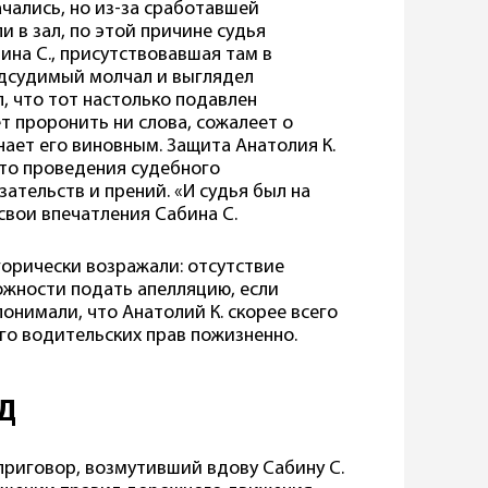
ачались, но из-за сработавшей
и в зал, по этой причине судья
ина С., присутствовавшая там в
одсудимый молчал и выглядел
, что тот настолько подавлен
т проронить ни слова, сожалеет о
ает его виновным. Защита Анатолия К.
то проведения судебного
ательств и прений. «И судья был на
вои впечатления Сабина С.
орически возражали: отсутствие
жности подать апелляцию, если
онимали, что Анатолий К. скорее всего
его водительских прав пожизненно.
Д
 приговор, возмутивший вдову Сабину С.