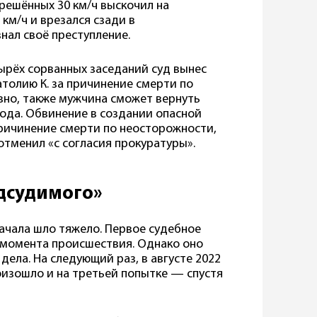
зрешённых 30 км/ч выскочил на
км/ч и врезался сзади в
нал своё преступление.
тырёх сорванных заседаний суд вынес
атолию К. за причинение смерти по
вно, также мужчина сможет вернуть
года. Обвинение в создании опасной
 причинение смерти по неосторожности,
отменил «с согласия прокуратуры».
одсудимого»
ачала шло тяжело. Первое судебное
с момента происшествия. Однако оно
дела. На следующий раз, в августе 2022
роизошло и на третьей попытке — спустя