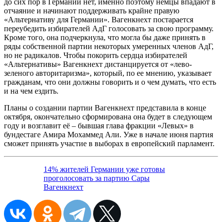
до сих пор в Германии нет, именно поэтому немцы впадают в
отчаяние и начинают поддерживать крайне правую
«Альтернативу для Германии». Вагенкнехт постарается
переубедить избирателей АдГ голосовать за свою программу.
Кроме того, она подчеркнула, что могла бы даже принять в
ряды собственной партии некоторых умеренных членов АдГ,
но не радикалов. Чтобы покорить сердца избирателей
«Альтернативы» Вагенкнехт дистанцируется от «лево-
зеленого авторитаризма», который, по ее мнению, указывает
гражданам, что они должны говорить и о чем думать, что есть
и на чем ездить.
Планы о создании партии Вагенкнехт представила в конце
октября, окончательно сформирована она будет в следующем
году и возглавит её – бывшая глава фракции «Левых» в
бундестаге Амира Мохаммед Али. Уже в начале июня партия
сможет принять участие в выборах в европейский парламент.
14% жителей Германии уже готовы
проголосовать за партию Сары
Вагенкнехт