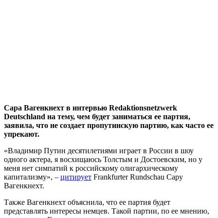
Сара Вагенкнехт в интервью Redaktionsnetzwerk
Deutschland на тему, чем будет заниматься ее партия,
заявила, что не создает пропутинскую партию, как часто ее
упрекают.
«Владимир Путин десятилетиями играет в России в шоу
одного актера, я восхищаюсь Толстым и Достоевским, но у
меня нет симпатий к российскому олигархическому
капитализму», –
цитирует
Frankfurter Rundschau Сару
Вагенкнехт.
Также Вагенкнехт объяснила, что ее партия будет
представлять интересы немцев. Такой партии, по ее мнению,