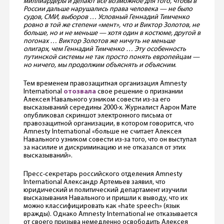
миллиардеры и делают все возможное для того, чтобы в
России дальше нарушались права человека — не было
судов, СМИ, выборов … Условный Геннадий Тимченко
ровно в той же степени «мент», что и Виктор Золотов, не
больше, но и не меньше — хотя один в костюме, другой в
погонах … Виктор Золотов же ничуть не меньше
олигарх, чем Геннадий Тимченко … Эту особенность
путинской системы не так просто понять европейцам —
но ничего, мы продолжим объяснять и объясним
.
Тем временем правозащитная организация Amnesty
International
отозвала
свое решение о признании
Алексея Навального узником совести из-за его
высказываний середины 2000-х. Журналист Аарон Мате
опубликовал скриншот электронного письма от
правозащитной организации, в котором говорится, что
Amnesty International «больше не считает Алексея
Навального узником совести из-за того, что он выступал
за насилие и дискриминацию и не отказался от этих
высказываний».
Пресс-секретарь российского отделения Amnesty
International Александр Артемьев заявил, что
юридический и политический департамент изучили
высказывания Навального и пришли к выводу, что их
можно классифицировать как «hate speech» (язык
вражды). Однако Amnesty International не отказывается
от своего призыва немедленно освободить Алексея