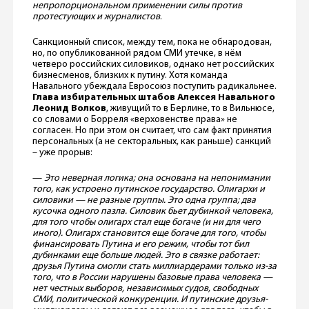
непропорциональном применении силы против
протестующих и журналистов
.
Санкционный список, между тем, пока не обнародован,
но, по опубликованной рядом СМИ утечке, в нём
четверо российских силовиков, однако нет российских
бизнесменов, близких к путину. Хотя команда
Навального убеждала Евросоюз поступить радикальнее.
Глава избирательных штабов Алексея Навального
Леонид Волков
, живущий то в Берлине, то в Вильнюсе,
со словами о Борреля «верховенстве права» не
согласен. Но при этом он считает, что сам факт принятия
персональных (а не секторальных, как раньше) санкций
– уже прорыв:
—
Это неверная логика; она основана на непонимании
того, как устроено путинское государство. Олигархи и
силовики — не разные группы. Это одна группа; два
кусочка одного пазла. Силовик бьет дубинкой человека,
для того чтобы олигарх стал еще богаче (и ни для чего
иного). Олигарх становится еще богаче для того, чтобы
финансировать Путина и его режим, чтобы тот бил
дубинками еще больше людей. Это в связке работает:
друзья Путина смогли стать миллиардерами только из-за
того, что в России нарушены базовые права человека —
нет честных выборов, независимых судов, свободных
СМИ, политической конкуренции. И путинские друзья-