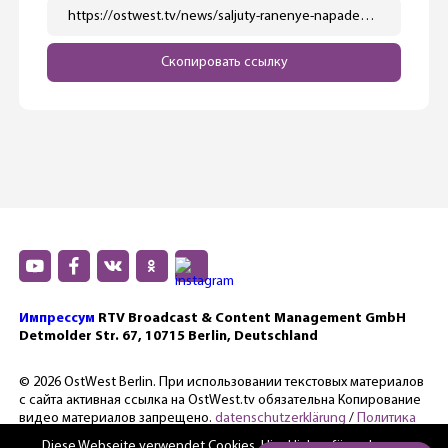
https://ostwest.tv/news/saljuty-ranenye-napadeniya-na-policiju-kak-proshla-novogodnyaya-noch-v-berline/
Скопировать ссылку
Импрессум
RTV Broadcast & Content Management GmbH
Detmolder Str. 67, 10715 Berlin, Deutschland
© 2026 OstWest Berlin. При использовании текстовых материалов
с сайта активная ссылка на OstWest.tv обязательна Копирование
видео материалов запрещено.
datenschutzerklärung
/
Политика
конфиденциальности.
Diese Webseite verwendet Cookies. Hier
klicken für mehr