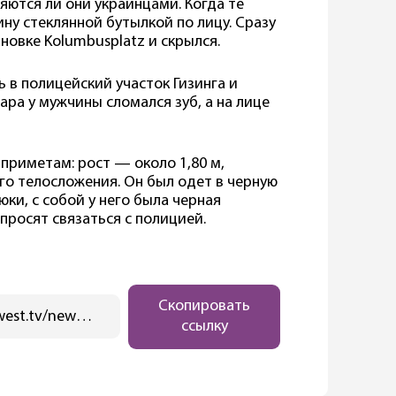
ляются ли они украинцами. Когда те
ну стеклянной бутылкой по лицу. Сразу
новке Kolumbusplatz и скрылся.
 в полицейский участок Гизинга и
ара у мужчины сломался зуб, а на лице
приметам: рост — около 1,80 м,
го телосложения. Он был одет в черную
юки, с собой у него была черная
просят связаться с полицией.
Скопировать
https://ostwest.tv/news/russkogovoryashhij-muzhchina-napal-na-ukraincev-v-mjunhene/
ссылку