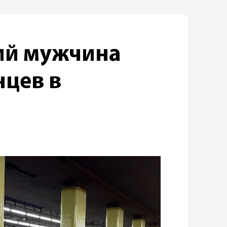
ий мужчина
нцев в