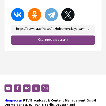
https://ostwest.tv/news/rozhdestvenskaya-yarmarka-v-magdeburge-otkroetsya-v-chetverg/
Скопировать ссылку
Импрессум
RTV Broadcast & Content Management GmbH
Detmolder Str. 67, 10715 Berlin, Deutschland