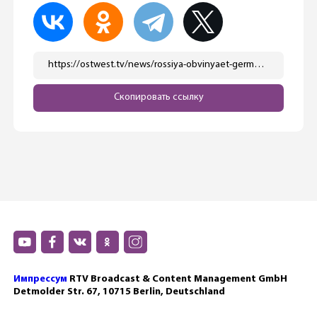
https://ostwest.tv/news/rossiya-obvinyaet-germaniju-v-pomoshhi-navalnomu-pri-sozdanii-filma-o-dvorce-putina/
Скопировать ссылку
Импрессум
RTV Broadcast & Content Management GmbH
Detmolder Str. 67, 10715 Berlin, Deutschland