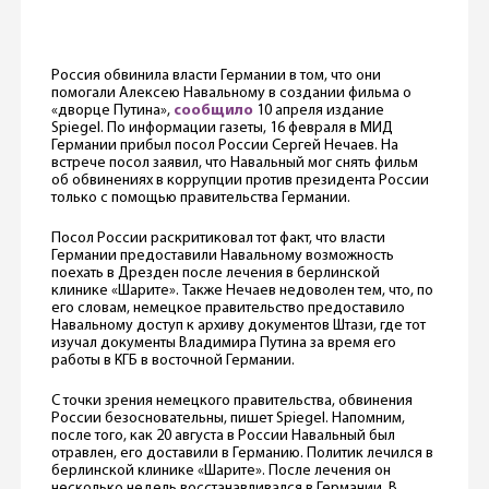
Россия обвинила власти Германии в том, что они
помогали Алексею Навальному в создании фильма о
«дворце Путина»,
сообщил
о
10 апреля издание
Spiegel. По информации газеты, 16 февраля в МИД
Германии прибыл посол России Сергей Нечаев. На
встрече посол заявил, что Навальный мог снять фильм
об обвинениях в коррупции против президента России
только с помощью правительства Германии.
Посол России раскритиковал тот факт, что власти
Германии предоставили Навальному возможность
поехать в Дрезден после лечения в берлинской
клинике «Шарите». Также Нечаев недоволен тем, что, по
его словам, немецкое правительство предоставило
Навальному доступ к архиву документов Штази, где тот
изучал документы Владимира Путина за время его
работы в КГБ в восточной Германии.
С точки зрения немецкого правительства, обвинения
России безосновательны, пишет Spiegel. Напомним,
после того, как 20 августа в России Навальный был
отравлен, его доставили в Германию. Политик лечился в
берлинской клинике «Шарите». После лечения он
несколько недель восстанавливался в Германии. В