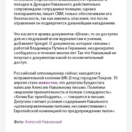
поездке в Дрезден Навального действительно
сопровождали сотрудники полиции, однако
телохранители, пишет СМИ, только обеспечивали его
безопасность, так как имелись опасения, что после
отравления он подвергнется дальнейшим нападениям.
Что касается архива документов «Штази», то он доступен
для исследований всем журналистам и ученым,
добавляет Spiegel. О документах, которые связаны с
работой Владимира Путина в Германии, неоднократно
сообщалось в течение многих лет. Так что Навальный не
получал к документам какой-то исключительный
доступ.
Российский оппозиционер сейчас находится в
исправительной колонии (ИК-2) под городом Покров. 10
апреля стало
известно
, что депутаты Бундестага
написали Алексею Навальному письмо. Политики
«выразили признательность и полную солидарность».
«Хотим Вас приободрить», — говорится в письме.
Депутаты считают условия содержания Навального
«целенаправленными пытками, несовместимыми с
Европейской конвенцией по предупреждению пыток».
Фото:
Алексей Навальный