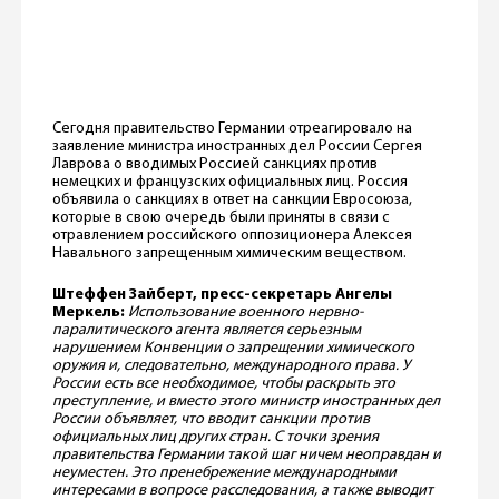
Сегодня правительство Германии отреагировало на
заявление министра иностранных дел России Сергея
Лаврова о вводимых Россией санкциях против
немецких и французских официальных лиц. Россия
объявила о санкциях в ответ на санкции Евросоюза,
которые в свою очередь были приняты в связи с
отравлением российского оппозиционера Алексея
Навального запрещенным химическим веществом.
Штеффен Зайберт, пресс-секретарь Ангелы
Меркель:
Использование военного нервно-
паралитического агента является серьезным
нарушением Конвенции о запрещении химического
оружия и, следовательно, международного права. У
России есть все необходимое, чтобы раскрыть это
преступление, и вместо этого министр иностранных дел
России объявляет, что вводит санкции против
официальных лиц других стран. С точки зрения
правительства Германии такой шаг ничем неоправдан и
неуместен. Это пренебрежение международными
интересами в вопросе расследования, а также выводит