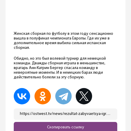
Женская сборная по футболу в этом году сенсационно
вышла в полуфинал чемпионата Европы. Где их уже в
дополнительное время выбила сильная испанская
сборная.
Обидно, но это был волевой турнир для немецкой
команды. Дважды сборная играла в меньшинстве,
вратарь Анн-Катрин Бергер спасала команду в
невероятные моменты. И в немецких барах люди
действительно болели за эту сборную.
https://ostwest.tv/news/rezultat-zabyvaetsya-igra-ostaetsya-glavnye-sobytiya-germanii-v-2025-godu-chast-11/
Скопировать ссылку