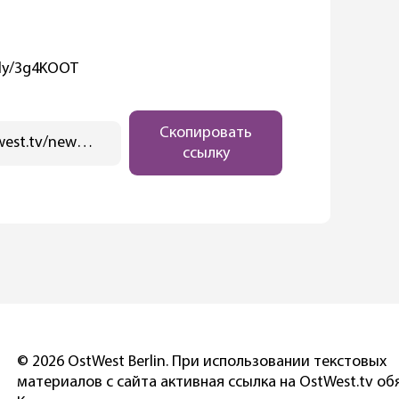
t.ly/3g4KOOT
Скопировать
https://ostwest.tv/news/protivnika-gej-brakov-zaderzhali-na-gej-vecherinke/
ссылку
© 2026 OstWest Berlin. При использовании текстовых
материалов с сайта активная ссылка на OstWest.tv об