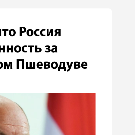
что Россия
нность за
ком Пшеводуве