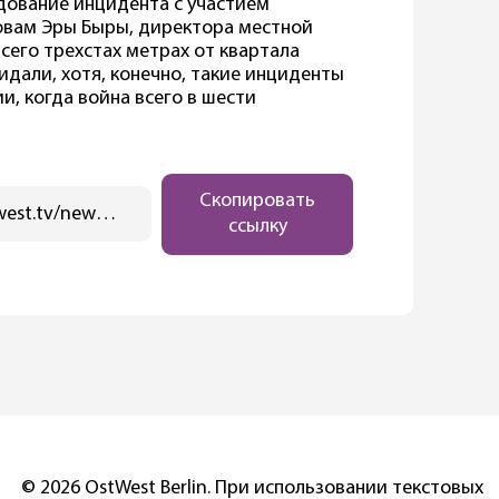
дование инцидента с участием
ловам Эры Быры, директора местной
сего трехстах метрах от квартала
дали, хотя, конечно, такие инциденты
и, когда война всего в шести
Скопировать
https://ostwest.tv/news/prezident-polshi-zayavil-chto-veroyatnee-vsego-upavshie-rakety-byli-vypushheny-ukrainskoj-pvo/
ссылку
© 2026 OstWest Berlin. При использовании текстовых