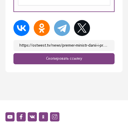
https://ostwest.tv/news/premer-ministr-danii-i-prezident-ukrainy-proveli-rabochuju-vstrechu-v-nikolaeve/
Скопировать ссылку