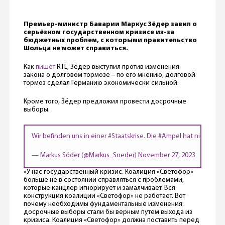
Премьер-министр Баварии Маркус Зёдер завил о
серьёзном государственном кризисе из-за
бюджетных проблем, с которыми правительство
Шольца не может справиться.
Как
пишет
RTL, Зёдер выступил против изменения
закона о долговом тормозе – по его мнению, долговой
тормоз сделал Германию экономически сильной.
Кроме того, Зёдер предложил провести досрочные
выборы.
Wir befinden uns in einer
#Staatskrise
. Die
#Ampel
hat nicht mehr
— Markus Söder (@Markus_Soeder)
November 27, 2023
«У нас государственный кризис. Коалиция «Светофор»
больше не в состоянии справляться с проблемами,
которые канцлер игнорирует и замалчивает. Вся
конструкция коалиции «Светофор» не работает. Вот
почему необходимы фундаментальные изменения:
досрочные выборы стали бы верным путем выхода из
кризиса. Коалиция «Светофор» должна поставить перед