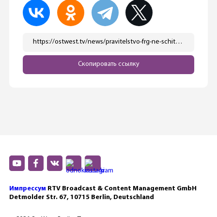
https://ostwest.tv/news/pravitelstvo-frg-ne-schitaet-chto-rossijskie-specsluzhby-usilivajut-popytki-zaverbovat-nemeckih-politikov/
Скопировать ссылку
Импрессум
RTV Broadcast & Content Management GmbH
Detmolder Str. 67, 10715 Berlin, Deutschland