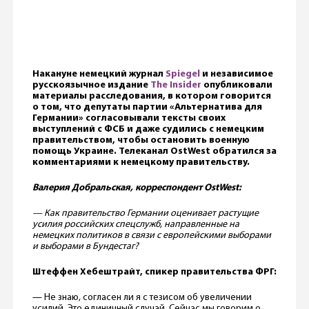
Накануне немецкий журнал
Spiegel
и независимое
русскоязычное издание
The Insider
опубликовали
материалы расследования, в котором говорится
о том, что депутаты партии «Альтернатива для
Германии» согласовывали тексты своих
выступлений с ФСБ и даже судились с немецким
правительством, чтобы остановить военную
помощь Украине. Телеканал OstWest обратился за
комментариями к немецкому правительству.
Валерия Добральская, корреспондент OstWest:
— Как правительство Германии оценивает растущие
усилия российских спецслужб, направленные на
немецких политиков в связи с европейскими выборами
и выборами в Бундестаг?
Штеффен Хебештрайт, спикер правительства ФРГ:
— Не знаю, согласен ли я с тезисом об увеличении
усилий. Это единичный случай. Сейчас мы говорим о