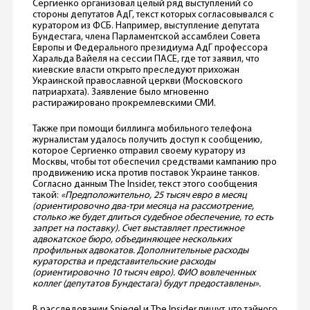
Сергиенко организовал целый ряд выступлений со
стороны депутатов АдГ, текст которых согласовывался с
куратором из ФСБ. Например, выступление депутата
Бундестага, члена Парламентской ассамблеи Совета
Европы и Федерального президиума АдГ профессора
Харальда Вайеля на сессии ПАСЕ, где тот заявил, что
киевские власти открыто преследуют прихожан
Украинской православной церкви (Московского
патриархата). Заявление было мгновенно
растиражировано прокремлевскими СМИ.
Также при помощи биллинга мобильного телефона
журналистам удалось получить доступ к сообщению,
которое Сергиенко отправил своему куратору из
Москвы, чтобы тот обеспечил средствами кампанию про
продвижению иска против поставок Украине танков.
Согласно данным The Insider, текст этого сообщения
такой:
«Предположительно, 25 тысяч евро в месяц
(ориентировочно два-три месяца на рассмотрение,
столько же будет длиться судебное обеспечение, то есть
запрет на поставку). Счет выставляет престижное
адвокатское бюро, объединяющее нескольких
профильных адвокатов. Дополнительные расходы
кураторства и представительские расходы
(ориентировочно 10 тысяч евро). ФИО вовлеченных
коллег (депутатов Бундестага) будут предоставлены».
В расследовании Spiegel и The Insider пишут, что тайного