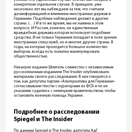
конкретном отдельном случае. В принципе, уже
несколько лет мы наблюдаем за тем, что считаем
дезинформацией и влиянием иностранных держав в
Германии. Подобные наблюдения делают и другие
страны. (…) И в то же время, мы не наивны в этом
вопросе. И Россия, конечно, не единственная
враждебная держава которая использует подобные
средства. И не только Германия попадает в поле зрения
иностранных спецслужб, но и многие другие страны. В
годы, на которые проходится большое количество
выборов, всегда есть попытки манипулировать
общественностью.
Накануне издание Шпигель совместно с независимым
русскоязычным изданием The Insider опубликовало
материалы своего расследования. В них говорится о
том, как депутаты партии «Альтернатива для Германии»
согласовывали тексты с кураторами из ФСБ и по их
указанию судились с немецким правительством, чтобы
остановить военную помощь Украине.
Подробнее о расследовании
Spiegel и The Insider
По данным Spiegel и The Insider, депутаты АдГ