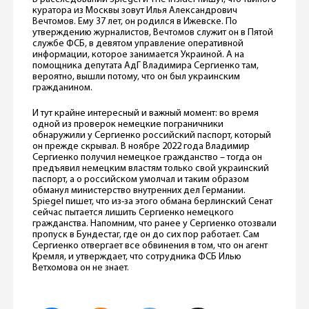
куратора из Москвы зовут Илья Александрович
Вечтомов. Ему 37 лет, он родился в Ижевске. По
утверждению журналистов, Вечтомов служит он в Пятой
службе ФСБ, в девятом управление оперативной
информации, которое занимается Украиной. А на
помощника депутата АдГ Владимира Сергиенко там,
вероятно, вышли потому, что он был украинским
гражданином.
И тут крайне интересный и важный момент: во время
одной из проверок немецкие пограничники
обнаружили у Сергиенко российский паспорт, который
он прежде скрывал. В ноябре 2022 года Владимир
Сергиенко получил немецкое гражданство – тогда он
предъявил немецким властям только свой украинский
паспорт, а о российском умолчал и таким образом
обманул министерство внутренних дел Германии.
Spiegel пишет, что из-за этого обмана берлинский Сенат
сейчас пытается лишить Сергиенко немецкого
гражданства. Напомним, что ранее у Сергиенко отозвали
пропуск в Бундестаг, где он до сих пор работает. Сам
Сергиенко отвергает все обвинения в том, что он агент
Кремля, и утверждает, что сотрудника ФСБ Илью
Ветхомова он не знает.