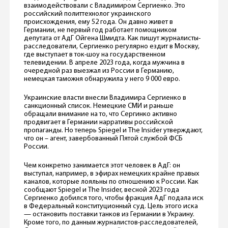
взаимодействовали с Владимиром Сергиенко. Это
российский политтехнолог украинского
происхождения, ему 52 года. Он давно живет в
Германии, не первый год работает помощником
депутата от АдГ Ойгена Шмидта. Как пишут журналисты-
расследователи, Сергиенко регулярно ездит в Москву,
где выступает в ток-шоу на государственном
телевидении. В апреле 2023 года, когда мужчина в
очередной раз выезжал из России в Германию,
немецкая таможня обнаружила у него 9 000 евро.
Украинские власти внесли Владимира Сергиенко в
санкционный список. Немецкие СМИ и раньше
обращали внимание на то, что Сергинко активно
продвигает в Германии нарративы российской
пропаганды. Но теперь Spiegel и The Insider утверждают,
что он – агент, завербованный Пятой службой ФСБ
России.
Чем конкретно занимается этот человек в АдГ: он
выступал, например, в эфирах немецких крайне правых
каналов, которые лояльны по отношению к России. Как
сообщают Spiegel и The Insider, весной 2023 года
Сергиенко добился того, чтобы фракция АдГ подала иск
в Федеральный конституционный суд. Цель этого иска
— остановить поставки танков из Германии в Украину.
Кроме того, по данным журналистов-расследователей,