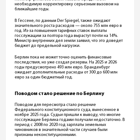
необходимую корректировку серьезным вызовом на
ближайшие годы.
В Гессене, по данным Der Spiegel, также ожидают
значительного роста расходов — около 755 млн евро в
год. Из-за повышения тарифных ставок выплаты
госслужащим за полтора года вырастут почти на 14%.
Министр внутренних дел земли заявил, что это доведет
бюджет до предельной нагрузки.
Берлин пока не может точно оценить финансовые
последствия, но уже создал резервы. На 2025 и 2026
годы предусмотрено 493 млн евро. Бранденбург
ожидает дополнительные расходы от 300 до 600 млн
евро за один бюджетный год.
Поводом стало решение по Берлину
Поводом для пересмотра стало решение
Федерального конституционного суда, вынесенное в
ноябре 2025 года. Судьи пришли к выводу, что многие
госслужащие Берлина годами получали недостаточно. В
период с 2008 по 2020 год зарплаты земельных
чиновников в значительной части случаев были
признаны неконституционными.