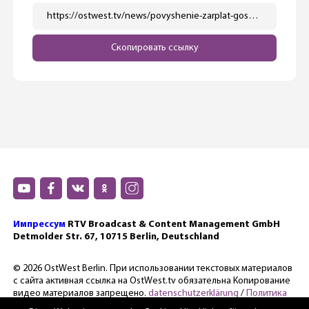
https://ostwest.tv/news/povyshenie-zarplat-gossluzhashhim-mozhet-obojtis-zemlyam-v-sotni-millionov-evro/
Скопировать ссылку
Импрессум
RTV Broadcast & Content Management GmbH
Detmolder Str. 67, 10715 Berlin, Deutschland
© 2026 OstWest Berlin. При использовании текстовых материалов
с сайта активная ссылка на OstWest.tv обязательна Копирование
видео материалов запрещено.
datenschutzerklärung
/
Политика
конфиденциальности.