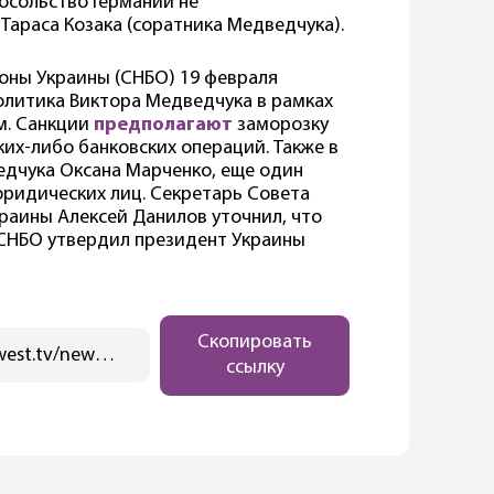
осольство Германии не
араса Козака (соратника Медведчука).
оны Украины (СНБО) 19 февраля
олитика Виктора Медведчука в рамках
м. Санкции
предполагают
заморозку
ких-либо банковских операций. Также в
едчука Оксана Марченко, еще один
юридических лиц. Секретарь Совета
раины Алексей Данилов уточнил, что
 СНБО утвердил президент Украины
Скопировать
https://ostwest.tv/news/posolstvo-ssha-podderzhalo-sankcii-ukrainy-protiv-medvedchuka/
ссылку