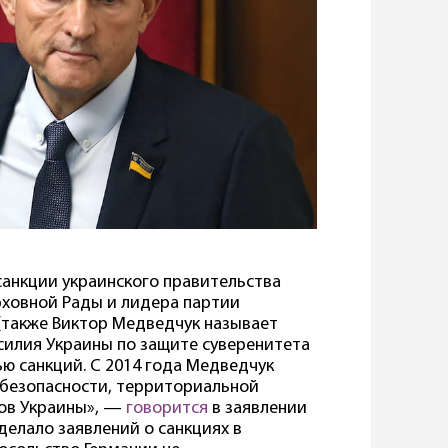
анкции украинского правительства
рховной Рады и лидера партии
(также Виктор Медведчук называет
силия Украины по защите суверенитета
ю санкций. С 2014 года Медведчук
 безопасности, территориальной
тов Украины», —
говорится
в заявлении
делало заявлений о санкциях в