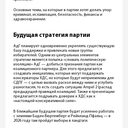
Основные темы, на которые в партии хотят делать упор:
криминал, исламизация, безопасность, финансы и
здравоохранение.
Будущая стратегия партии
АдГ планирует одновременно укреплять существующую
базу поддержки и привлекать новые группы
избирателей. Одним из центральных элементов
стратегии является попытка «сломать политическую
изоляцию» АдГ — добиться признания партии как
коалиционного партнера. Для этого предлагается
создавать инициативы, которые могут поддержать
консерваторы ХДС, но которые будут неприемлемы для
СДПГ — с целью вызвать раскол между ними и углубить
разногласия, то есть создать ситуацию Ampel 2 (распад
предыдущей правящей коалиции). Также в презентации
предлагается подрывать доверие к ХДС как к
«настоящей консервативной силе».
В ближайшем будущем партия будет усиленно работать
с землями Баден-Вюртемберг и Рейнланд-Пфальц — в
2026 году там пройдут выборы в ландтаги.