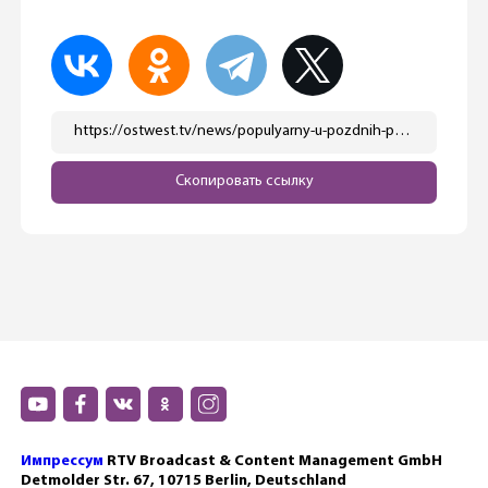
https://ostwest.tv/news/populyarny-u-pozdnih-pereselencev-nepopulyarny-u-zhenshhin-kakoj-strategii-teper-budet-priderzhivatsya-partiya-adg/
Скопировать ссылку
Импрессум
RTV Broadcast & Content Management GmbH
Detmolder Str. 67, 10715 Berlin, Deutschland