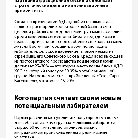
партийной фракционной сессии и описывает
стратегические цели и коммуникационные
приоритеты.
Согласно презентации АдГ, одной из главных задач
является расширение электоральной базы за счет
целевой работы с определенными группами населения.
Среди ключевых сегментов избирателей, где крайне
правая партия считает себя особенно сильной, названы:
жители Восточной Германии, рабочие, молодые
избиратели, сельское население, а также немцы из
стран бывшего Советского Союза. Среди всех выходцев
из постсоветского пространства поддержка партии
достигает 25–30% — это второе место после блока ХДС/
ХСС, за который голосуют 30-35% в этой социальной
группе. На третьем месте — крайне левый «Союз Сары
Вагенкнехт», у которого 15-20%.
Кого партия считает своим новым
потенциальным избирателем
Партия рассчитывает увеличить популярность в новых
для себя социальных группах: женщины, избиратели
старше 60 лет, жители мегаполисов, люди с
миграционным происхождением и религиозные
христиане.