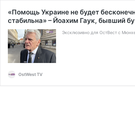
«Помощь Украине не будет бесконечн
стабильна» – Йоахим Гаук, бывший б
Эксклюзивно для ОстВест с Мюнхе
OstWest TV