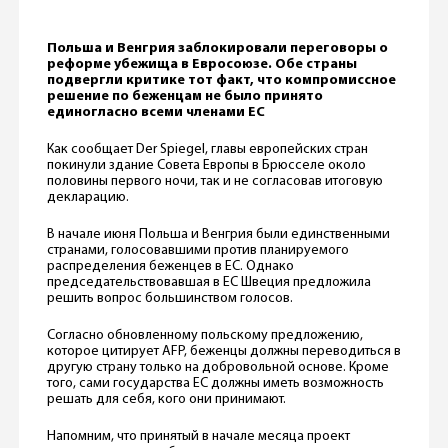
Польша и Венгрия заблокировали переговоры о
реформе убежища в Евросоюзе. Обе страны
подвергли критике тот факт, что компромиссное
решение по беженцам не было принято
единогласно всеми членами ЕС
Как сообщает Der Spiegel, главы европейских стран
покинули здание Совета Европы в Брюсселе около
половины первого ночи, так и не согласовав итоговую
декларацию.
В начале июня Польша и Венгрия были единственными
странами, голосовавшими против планируемого
распределения беженцев в ЕС. Однако
председательствовавшая в ЕС Швеция предложила
решить вопрос большинством голосов.
Согласно обновленному польскому предложению,
которое цитирует AFP, беженцы должны переводиться в
другую страну только на добровольной основе. Кроме
того, сами государства ЕС должны иметь возможность
решать для себя, кого они принимают.
Напомним, что принятый в начале месяца проект