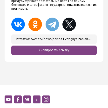
предусматривает обязательные квоты по приему
беженцев и штрафы для государств, отказывающихся их
принимать.
https://ostwest.tv/news/polsha-i-vengriya-zablokirovali-peregovory-o-reforme-ubezhishha-v-es/
Скопировать ссылку