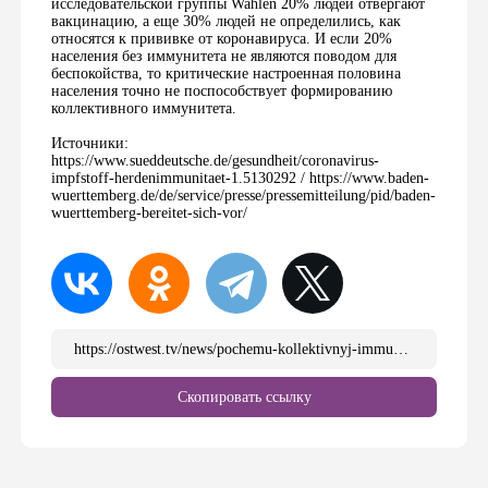
исследовательской группы Wahlen 20% людей отвергают
вакцинацию, а еще 30% людей не определились, как
относятся к прививке от коронавируса. И если 20%
населения без иммунитета не являются поводом для
беспокойства, то критические настроенная половина
населения точно не поспособствует формированию
коллективного иммунитета.
Источники:
https://www.sueddeutsche.de/gesundheit/coronavirus-
impfstoff-herdenimmunitaet-1.5130292 / https://www.baden-
wuerttemberg.de/de/service/presse/pressemitteilung/pid/baden-
wuerttemberg-bereitet-sich-vor/
https://ostwest.tv/news/pochemu-kollektivnyj-immunitet-poyavitsya-ne-skoro/
Скопировать ссылку