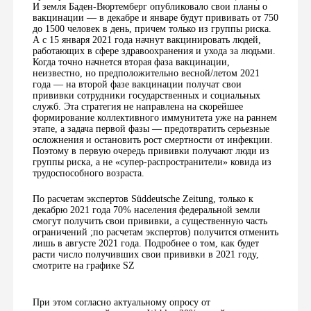
И земля Баден-Вюртемберг опубликовало свои планы о
вакцинации — в декабре и январе будут прививать от 750
до 1500 человек в день, причем только из группы риска.
А с 15 января 2021 года начнут вакцинировать людей,
работающих в сфере здравоохранения и ухода за людьми.
Когда точно начнется вторая фаза вакцинации,
неизвестно, но предположительно весной/летом 2021
года — на второй фазе вакцинации получат свои
прививки сотрудники государственных и социальных
служб. Эта стратегия не направлена на скорейшее
формирование коллективного иммунитета уже на раннем
этапе, а задача первой фазы — предотвратить серьезные
осложнения и остановить рост смертности от инфекции.
Поэтому в первую очередь прививки получают люди из
группы риска, а не «супер-распространители» ковида из
трудоспособного возраста.
По расчетам экспертов Süddeutsche Zeitung, только к
декабрю 2021 года 70% населения федеральной земли
смогут получить свои прививки, а существенную часть
ограничений ;по расчетам экспертов) получится отменить
лишь в августе 2021 года. Подробнее о том, как будет
расти число получивших свои прививки в 2021 году,
смотрите на графике SZ
При этом согласно актуальному опросу от