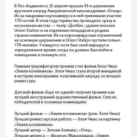
В Лос-Анджелесе 25 апреля прошла 93-я церемония
вручения наград Американской киноакадемии «Оскар».
Из-за пандемии коронавируса в ней принимали участие
170 гостей. В этом году торжество проходило сразу в
нескольких местах — театр «Долби», здание вокзала
Union Station и на отдельных площадках в родных
странах номинантов. Из-за коронавирусных ограничений
на основную церемонию в Union Station пустили только
170 человек. У каждого гостя был свой маршрут и
определенное время, когда он должен был войти в
помещение и покинуть его.
Главным триумфатором премии стал фильм Хлои Чжао
«Земля кочевников». Хлоя Чжао стала второй женщиной
в истории кинопремии, получившей награду за лучшую
режиссуру.
Датский фильм «Еще по одной» получил премию как
лучший иностранный художественный фильм. Список
победителей в основных номинациях:
Лучший фильм — «Земля кочевников» (реж. Хлоя Чжао)
Лучшая режиссерская работа — Хлоя Чжао за картинку
«Земля кочевников»
Лучший актер — Энтони Хопкинс, «Отец»
Лучшая актриса — Фрэнсис Макдорманд, «Земля