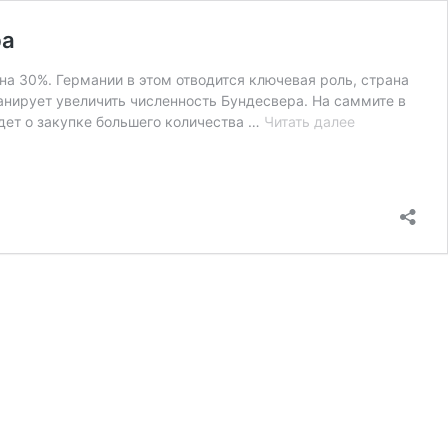
ра
а 30%. Германии в этом отводится ключевая роль, страна
анирует увеличить численность Бундесвера. На саммите в
Писториус
дет о закупке большего количества …
Читать далее
рассказал
о
том,
как
планирует
увеличить
численность
Бундесвера