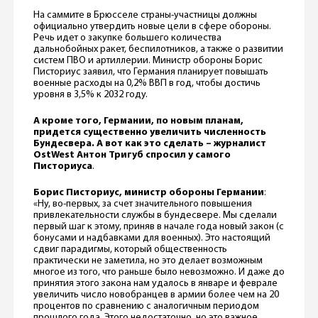
На саммите в Брюсселе страны-участницы должны
официально утвердить новые цели в сфере обороны.
Речь идет о закупке большего количества
дальнобойных ракет, беспилотников, а также о развитии
систем ПВО и артиллерии. Министр обороны Борис
Писториус заявил, что Германия планирует повышать
военные расходы на 0,2% ВВП в год, чтобы достичь
уровня в 3,5% к 2032 году.
А кроме того, Германии, по новым планам,
придется существенно увеличить численность
Бундесвера. А вот как это сделать – журналист
OstWest Антон Тригуб спросил у самого
Писториуса
.
Борис Писториус, министр обороны Германии
:
«Ну, во-первых, за счет значительного повышения
привлекательности службы в бундесвере. Мы сделали
первый шаг к этому, приняв в начале года новый закон (c
бонусами и надбавками для военных). Это настоящий
сдвиг парадигмы, который общественность
практически не заметила, но это делает возможным
многое из того, что раньше было невозможно. И даже до
принятия этого закона нам удалось в январе и феврале
увеличить число новобранцев в армии более чем на 20
процентов по сравнению с аналогичным периодом
прошлого года. Этого недостаточно, но это важное