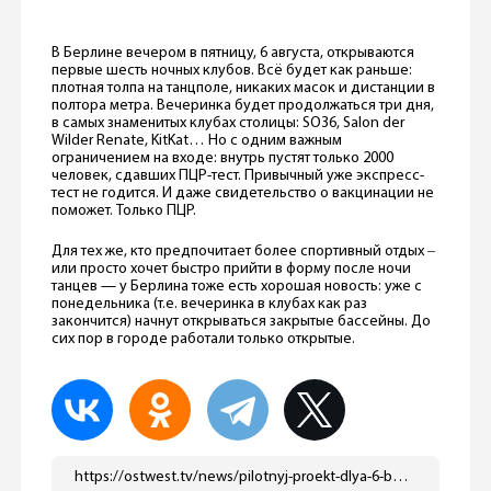
В Берлине вечером в пятницу, 6 августа, открываются
первые шесть ночных клубов. Всё будет как раньше:
плотная толпа на танцполе, никаких масок и дистанции в
полтора метра. Вечеринка будет продолжаться три дня,
в самых знаменитых клубах столицы: SO36, Salon der
Wilder Renate, KitKat… Но с одним важным
ограничением на входе: внутрь пустят только 2000
человек, сдавших ПЦР-тест. Привычный уже экспресс-
тест не годится. И даже свидетельство о вакцинации не
поможет. Только ПЦР.
Для тех же, кто предпочитает более спортивный отдых ‒
или просто хочет быстро прийти в форму после ночи
танцев — у Берлина тоже есть хорошая новость: уже с
понедельника (т.е. вечеринка в клубах как раз
закончится) начнут открываться закрытые бассейны. До
сих пор в городе работали только открытые.
https://ostwest.tv/news/pilotnyj-proekt-dlya-6-berlinskih-klubov/