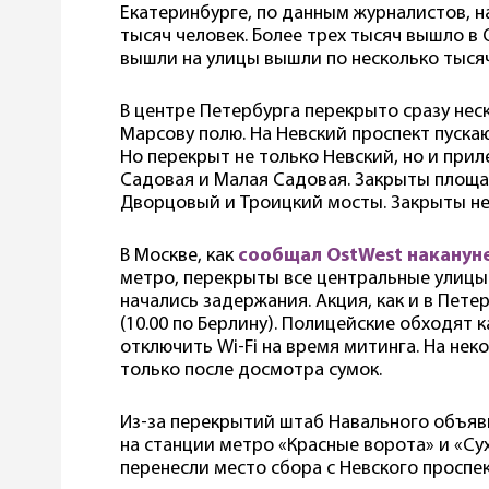
Екатеринбурге, по данным журналистов, н
тысяч человек. Более трех тысяч вышло в 
вышли на улицы вышли по несколько тыся
В центре Петербурга перекрыто сразу нес
Марсову полю. На Невский проспект пускаю
Но перекрыт не только Невский, но и прил
Садовая и Малая Садовая. Закрыты площа
Дворцовый и Троицкий мосты. Закрыты не
В Москве, как
сообщал OstWest наканун
метро, перекрыты все центральные улицы 
начались задержания. Акция, как и в Петер
(10.00 по Берлину). Полицейские обходят 
отключить Wi-Fi на время митинга. На не
только после досмотра сумок.
Из-за перекрытий штаб Навального объяви
на станции метро «Красные ворота» и «Сух
перенесли место сбора с Невского проспе