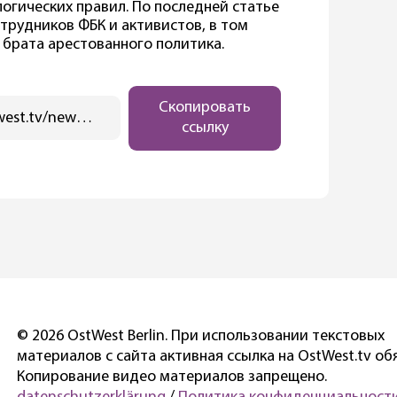
огических правил. По последней статье
трудников ФБК и активистов, в том
 брата арестованного политика.
Скопировать
https://ostwest.tv/news/pervye-akcii-v-podderzhku-navalnogo-proshli-na-vostoke-rossii/
ссылку
© 2026 OstWest Berlin. При использовании текстовых
материалов с сайта активная ссылка на OstWest.tv об
Копирование видео материалов запрещено.