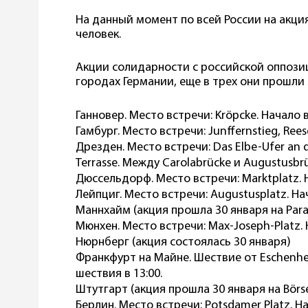
На данный момент по всей России на акци
человек.
Акции солидарности с российской оппозиц
городах Германии, еще в трех они прошли 3
Ганновер. Место встречи: Kröpcke. Начало в
Гамбург. Место встречи: Junffernstieg, Re
Дрезден. Место встречи: Das Elbe-Ufer an d
Terrasse. Между Carolabrücke и Augustusbrü
Дюссельдорф. Место встречи: Marktplatz. Н
Лейпциг. Место встречи: Augustusplatz. Нач
Маннхайм (акция прошла 30 января на Para
Мюнхен. Место встречи: Max-Joseph-Platz. Н
Нюрнберг (акция состоялась 30 января)
Франкфурт на Майне. Шествие от Eschenhei
шествия в 13:00.
Штутгарт (акция прошла 30 января на Börs
Берлин. Место встречи: Potsdamer Platz. На