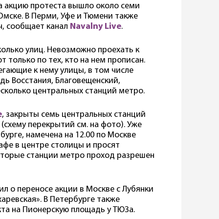
а акцию протеста вышло около семи
Омске. В Перми, Уфе и Тюмени также
ч, сообщает канал
Navalny Live
.
колько улиц. Невозможно проехать к
т только по тех, кто на нем прописан.
егающие к нему улицы, в том числе
дь Восстания, Благовещенский,
сколько центральных станций метро.
е
, закрыты семь центральных станций
(схему перекрытий см. на фото). Уже
бурге, намечена на 12.00 по Москве
кафе в центре столицы и просят
которые станции метро проход разрешен
л о переносе акции в Москве с Лубянки
аревская». В Петербурге также
кта на Пионерскую площадь у ТЮЗа.