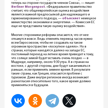
теперь на стороне государств-членов Союза», — пишет
Berliner Morgenpost
. «Федеральное правительство
считает, что общеевропейская оценка воздействия
является важной предпосылкой для надлежащего и
гармонизированного подхода, —
объясняет
немецкое
министерство экономики и энергетики. — Комиссия ЕС
еще не представила такую оценку воздействия».
Многие сторонники реформы опасаются, что от нее
откажутся вовсе. Ведь отменять перевод часов нужно
всем Евросоюзом, чтобы не создавать на таком
огромном пространстве «лоскутное одеяло». Но в
странах, которые находятся далеко на западе ЕС,
постоянный переход на летнее время приведет к тому,
что солнце зимой будет вставать очень поздно — в
Мадриде, например, около 9:30 утра. А в странах на
востоке, с другой стороны, дни будут заканчиваться
раньше, если применять зимнее время. В результате
такие страны, как Греция, опасаются проблем с
туризмом. Даже внутри регионов иногда возникают
разногласия относительно того, какое время должно
применяться в будущем.