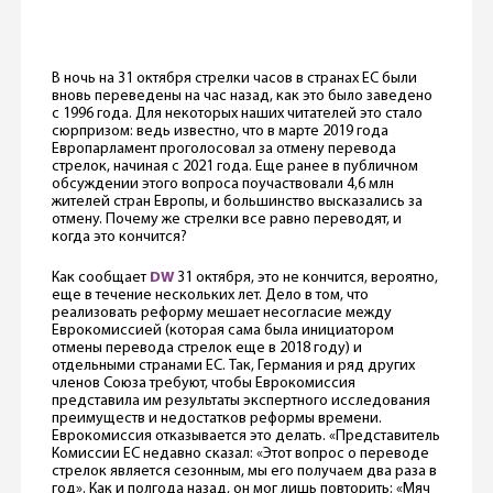
В ночь на 31 октября стрелки часов в странах ЕС были
вновь переведены на час назад, как это было заведено
с 1996 года. Для некоторых наших читателей это стало
сюрпризом: ведь известно, что в марте 2019 года
Европарламент проголосовал за отмену перевода
стрелок, начиная с 2021 года. Еще ранее в публичном
обсуждении этого вопроса поучаствовали 4,6 млн
жителей стран Европы, и большинство высказались за
отмену. Почему же стрелки все равно переводят, и
когда это кончится?
Как сообщает
DW
31 октября, это не кончится, вероятно,
еще в течение нескольких лет. Дело в том, что
реализовать реформу мешает несогласие между
Еврокомиссией (которая сама была инициатором
отмены перевода стрелок еще в 2018 году) и
отдельными странами ЕС. Так, Германия и ряд других
членов Союза требуют, чтобы Еврокомиссия
представила им результаты экспертного исследования
преимуществ и недостатков реформы времени.
Еврокомиссия отказывается это делать. «Представитель
Комиссии ЕС недавно сказал: «Этот вопрос о переводе
стрелок является сезонным, мы его получаем два раза в
год». Как и полгода назад, он мог лишь повторить: «Мяч